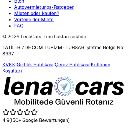
Blog
Autovermietungs-Ratgeber
Mieten oder kaufen?
Vorteile der Miete
FAQ
©
2026
LenaCars. Tüm hakları saklıdır.
TATİL-BİZDE.COM TURİZM
· TÜRSAB İşletme Belge No:
8337
KVKK
|
Gizlilik Politikası
|
Çerez Politikası
|
Kullanım
Koşulları
4.9
(150+ Google Bewertungen)