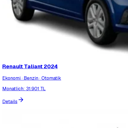
Renault Taliant
2024
Ekonomi · Benzin · Otomatik
Monatlich
:
31.901
TL
Details