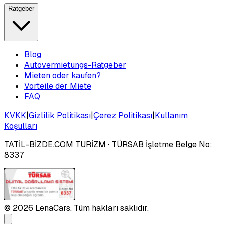
Ratgeber
Blog
Autovermietungs-Ratgeber
Mieten oder kaufen?
Vorteile der Miete
FAQ
KVKK
|
Gizlilik Politikası
|
Çerez Politikası
|
Kullanım
Koşulları
TATİL-BİZDE.COM TURİZM
· TÜRSAB İşletme Belge No:
8337
©
2026
LenaCars. Tüm hakları saklıdır.