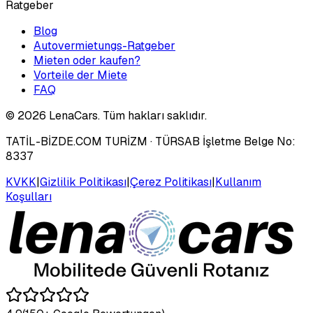
Ratgeber
Blog
Autovermietungs-Ratgeber
Mieten oder kaufen?
Vorteile der Miete
FAQ
©
2026
LenaCars. Tüm hakları saklıdır.
TATİL-BİZDE.COM TURİZM
· TÜRSAB İşletme Belge No:
8337
KVKK
|
Gizlilik Politikası
|
Çerez Politikası
|
Kullanım
Koşulları