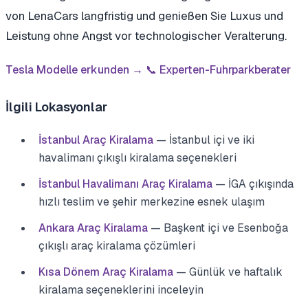
von LenaCars langfristig und genießen Sie Luxus und
Leistung ohne Angst vor technologischer Veralterung.
Tesla Modelle erkunden →
📞 Experten-Fuhrparkberater
İlgili Lokasyonlar
İstanbul Araç Kiralama
— İstanbul içi ve iki
havalimanı çıkışlı kiralama seçenekleri
İstanbul Havalimanı Araç Kiralama
— İGA çıkışında
hızlı teslim ve şehir merkezine esnek ulaşım
Ankara Araç Kiralama
— Başkent içi ve Esenboğa
çıkışlı araç kiralama çözümleri
Kısa Dönem Araç Kiralama
— Günlük ve haftalık
kiralama seçeneklerini inceleyin