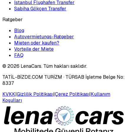
Istanbul Flughafen Transfer
Sabiha Gökçen Transfer
Ratgeber
Blog
Autovermietungs-Ratgeber
Mieten oder kaufen?
Vorteile der Miete
FAQ
©
2026
LenaCars. Tüm hakları saklıdır.
TATİL-BİZDE.COM TURİZM
· TÜRSAB İşletme Belge No:
8337
KVKK
|
Gizlilik Politikası
|
Çerez Politikası
|
Kullanım
Koşulları