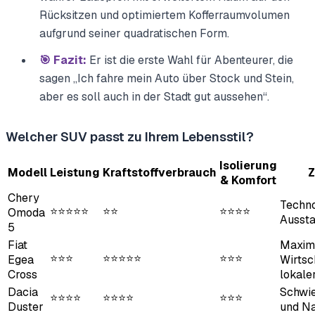
Rücksitzen und optimiertem Kofferraumvolumen
aufgrund seiner quadratischen Form.
🎯 Fazit:
Er ist die erste Wahl für Abenteurer, die
sagen „Ich fahre mein Auto über Stock und Stein,
aber es soll auch in der Stadt gut aussehen“.
Welcher SUV passt zu Ihrem Lebensstil?
Isolierung
Modell
Leistung
Kraftstoffverbrauch
Z
& Komfort
Chery
Techno
⭐⭐⭐⭐⭐
⭐⭐
⭐⭐⭐⭐
Omoda
Aussta
5
Fiat
Maxim
⭐⭐⭐
⭐⭐⭐⭐⭐
⭐⭐⭐
Egea
Wirtsc
Cross
lokale
Dacia
Schwie
⭐⭐⭐⭐
⭐⭐⭐⭐
⭐⭐⭐
Duster
und Na